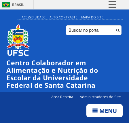
BRASIL
Simplifique!
ACESSIBILIDADE
ALTO CONTRASTE
MAPA DO SITE
Comunica BR
Participe
Acesso à informação
Legislação
Centro Colaborador em
Canais
Alimentação e Nutrição do
Escolar da Universidade
Federal de Santa Catarina
Área Restrita
Administradores do Site
MENU