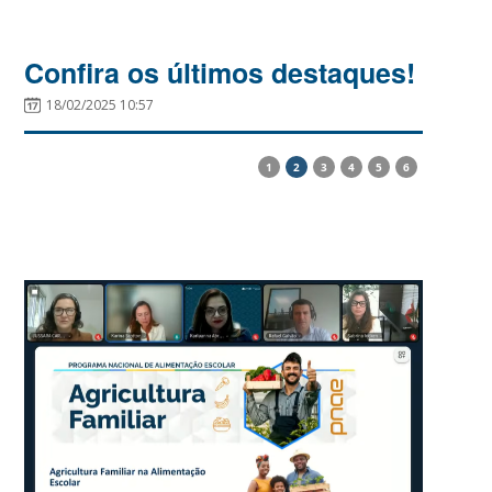
Confira os últimos destaques!
18/02/2025 10:57
1
2
3
4
5
6