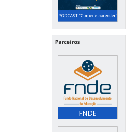
PODCAST "Comer é aprender"
Semanalmente pelo canal
do YouTube do FNDE
Parceiros
(@fndemec) ou no Spotify
do Unicef
FNDE