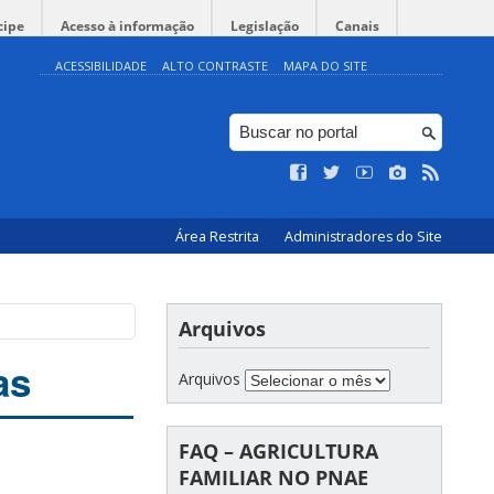
cipe
Acesso à informação
Legislação
Canais
ACESSIBILIDADE
ALTO CONTRASTE
MAPA DO SITE
Área Restrita
Administradores do Site
Arquivos
as
Arquivos
FAQ – AGRICULTURA
FAMILIAR NO PNAE