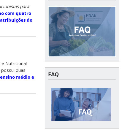
cionistas para
no
com quatro
atribuições do
e Nutricional
 possui duas
FAQ
 ensino médio e
FAQ
Acesse aqui as dúvidas
ais frequentes enviadas
ao CECANE