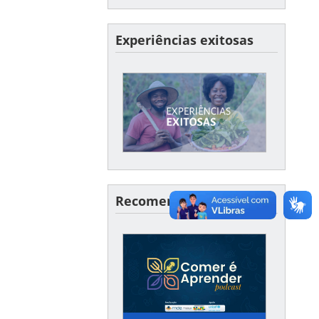
Experiências exitosas
XPERIÊNCIAS EXITOSAS
Conte-nos um pouco sobre
um caso de sucesso no seu
município ou estado!
Recomendações