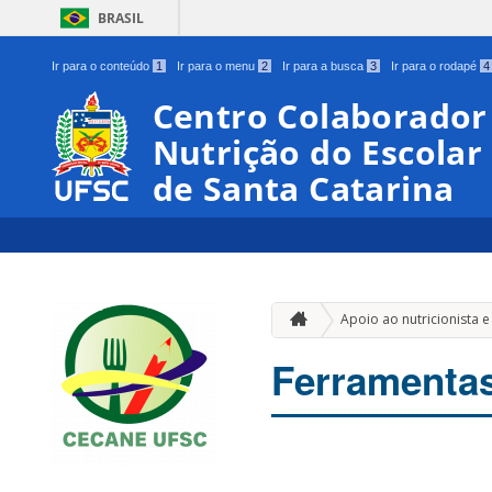
BRASIL
Ir para o conteúdo
1
Ir para o menu
2
Ir para a busca
3
Ir para o rodapé
4
Centro Colaborador
Nutrição do Escolar
de Santa Catarina
Apoio ao nutricionista e
Ferramentas