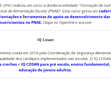
FSC realizou um curso à distância intitulado “
Formação de nutri
nal de Alimentação Escolar (PNAE)
“. Este curso gerou um
cader
entações e ferramentas de apoio ao desenvolvimento das 
nutricionista no PNAE.
Clique no
hiperlink
e acesse!
IQ Cosan
enta criada em 2018 pela Coordenação de Segurança Alimentar 
 qualidade dos cardápios implementados nas escolas. O IQ COSAN
a creches
e
IQ COSAN para pré escola, ensino fundamental,
educação de jovens adultos.
m