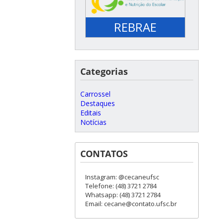
REBRAE
Categorias
Carrossel
Destaques
Editais
Notícias
CONTATOS
Instagram: @cecaneufsc
Telefone: (48) 3721 2784
Whatsapp: (48) 3721 2784
Email: cecane@contato.ufsc.br