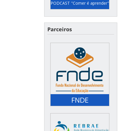
PODCAST "Comer é aprender"
Semanalmente pelo canal
do YouTube do FNDE
Parceiros
(@fndemec) ou no Spotify
do Unicef
FNDE