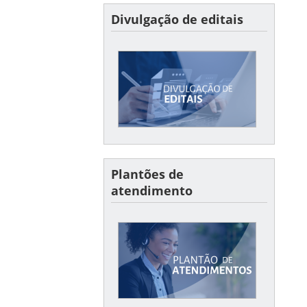
Divulgação de editais
vulgação de editais
Confira aqui os últimos
editais divulgados e seus
resultados
Plantões de
atendimento
Plantões
Horários dos plantões