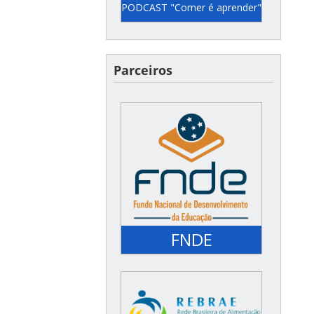
PODCAST "Comer é aprender"
Semanalmente pelo canal
do YouTube do FNDE
Parceiros
(@fndemec) ou no Spotify
do Unicef
FNDE