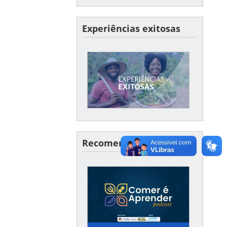
Experiências exitosas
XPERIÊNCIAS EXITOSAS
Conte-nos um pouco sobre
um caso de sucesso no seu
município ou estado!
Recomendações