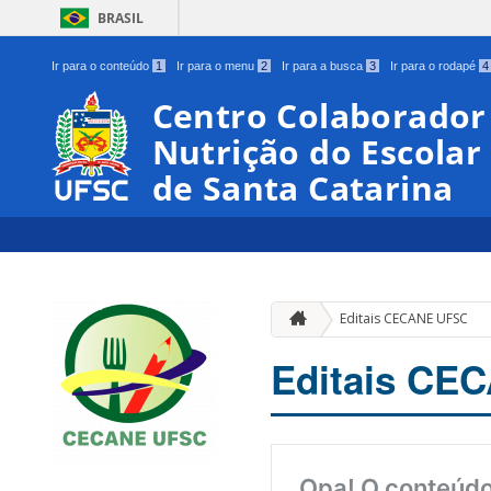
BRASIL
Ir para o conteúdo
1
Ir para o menu
2
Ir para a busca
3
Ir para o rodapé
4
Centro Colaborador
Nutrição do Escolar
de Santa Catarina
Editais CECANE UFSC
Editais CE