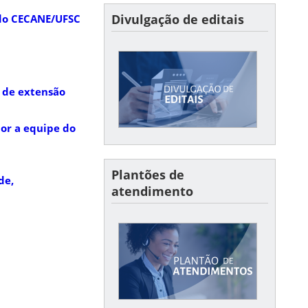
Divulgação de editais
 do CECANE/UFSC
vulgação de editais
s de extensão
Confira aqui os últimos
editais divulgados e seus
resultados
por a equipe do
Plantões de
de,
atendimento
Plantões
Horários dos plantões