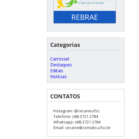
REBRAE
Categorias
Carrossel
Destaques
Editais
Notícias
CONTATOS
Instagram: @cecaneufsc
Telefone: (48) 3721 2784
Whatsapp: (48) 3721 2784
Email: cecane@contato.ufsc.br