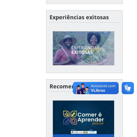
Experiências exitosas
XPERIÊNCIAS EXITOSAS
Conte-nos um pouco sobre
um caso de sucesso no seu
município ou estado!
Recomendações