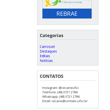
REBRAE
Categorias
Carrossel
Destaques
Editais
Notícias
CONTATOS
Instagram: @cecaneufsc
Telefone: (48) 3721 2784
Whatsapp: (48) 3721 2784
Email: cecane@contato.ufsc.br