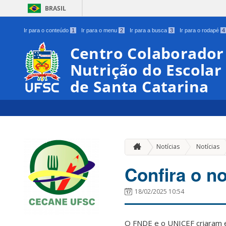
BRASIL
Ir para o conteúdo
1
Ir para o menu
2
Ir para a busca
3
Ir para o rodapé
4
Centro Colaborador
Nutrição do Escolar
de Santa Catarina
Notícias
Notícias
Confira o 
18/02/2025 10:54
O FNDE e o UNICEF criaram 