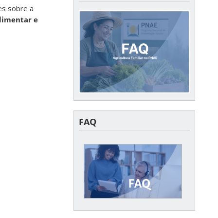
es sobre a
limentar e
FAQ
FAQ
Acesse aqui as dúvidas
ais frequentes enviadas
ao CECANE