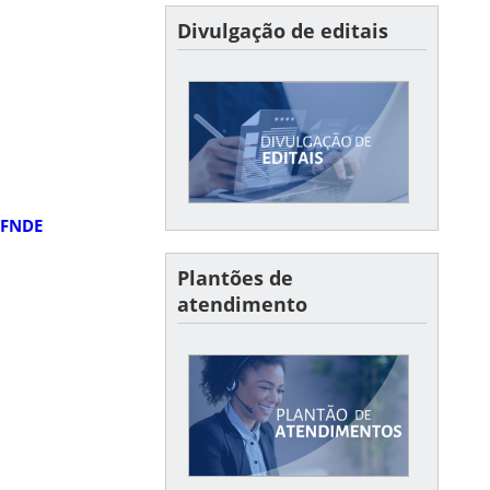
Divulgação de editais
vulgação de editais
Confira aqui os últimos
editais divulgados e seus
resultados
 FNDE
Plantões de
atendimento
Plantões
Horários dos plantões