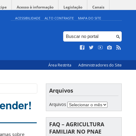
cipe
Acesso à informação
Legislação
Canais
ACESSIBILIDADE
ALTO CONTRASTE
MAPA DO SITE
Área Restrita
Administradores do Site
Arquivos
ender!
Arquivos
FAQ – AGRICULTURA
FAMILIAR NO PNAE
ramas sobre