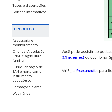
Teses e dissertações
Boletins informativos
PRODUTOS
Assessoria e
monitoramento
Você pode assistir ao podca
Oficinas (Articulação
PNAE e agricultura
(@fndemec)
ou ouví-lo no
S
familiar)
Curricularização de
Ah! Siga
@cecaneufsc
para fi
EAN e horta como
instrumento
pedagógico
Formações extras
Webinários