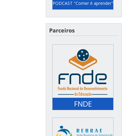
PODCAST "Comer é aprender"
Semanalmente pelo canal
do YouTube do FNDE
Parceiros
(@fndemec) ou no Spotify
do Unicef
FNDE