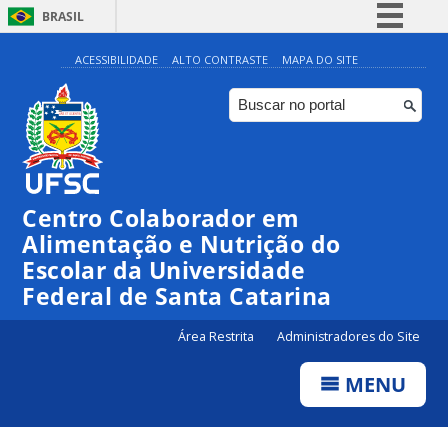
BRASIL
Simplifique!
ACESSIBILIDADE
ALTO CONTRASTE
MAPA DO SITE
Comunica BR
Participe
Acesso à informação
Legislação
Centro Colaborador em
Canais
Alimentação e Nutrição do
Escolar da Universidade
Federal de Santa Catarina
Área Restrita
Administradores do Site
MENU