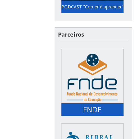
PODCAST "Comer é aprender"
Semanalmente pelo canal
do YouTube do FNDE
Parceiros
(@fndemec) ou no Spotify
do Unicef
FNDE